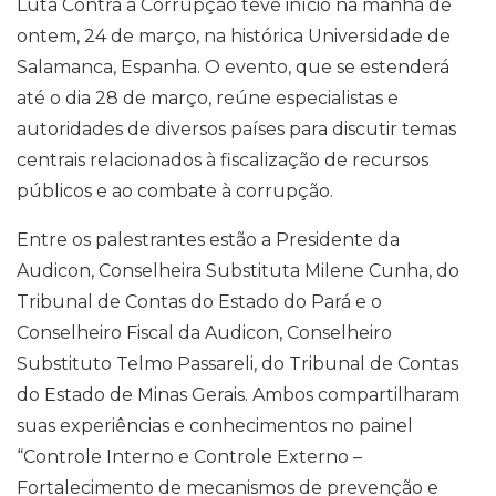
Luta Contra a Corrupção teve início na manhã de
p
o
a
I
n
p
k
m
n
k
ontem, 24 de março, na histórica Universidade de
Salamanca, Espanha. O evento, que se estenderá
até o dia 28 de março, reúne especialistas e
autoridades de diversos países para discutir temas
centrais relacionados à fiscalização de recursos
públicos e ao combate à corrupção.​
Entre os palestrantes estão a Presidente da
Audicon, Conselheira Substituta Milene Cunha, do
Tribunal de Contas do Estado do Pará e o
Conselheiro Fiscal da Audicon, Conselheiro
Substituto Telmo Passareli, do Tribunal de Contas
do Estado de Minas Gerais. Ambos compartilharam
suas experiências e conhecimentos no painel
“Controle Interno e Controle Externo –
Fortalecimento de mecanismos de prevenção e