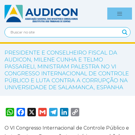
PRESIDENTE E CONSELHEIRO FISCAL DA
AUDICON, MILENE CUNHA E TELMO
PASSARELI, MINISTRAM PALESTRA NO VI
CONGRESSO INTERNACIONAL DE CONTROLE
PÚBLICO E LUTA CONTRA A CORRUPÇÃO NA
UNIVERSIDADE DE SALAMANCA, ESPANHA
W
F
X
G
T
L
C
h
a
m
e
i
o
a
c
a
l
n
p
t
e
i
e
k
y
O VI Congresso Internacional de Controle Público e
s
b
l
g
e
L
A
o
r
d
i