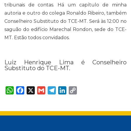
tribunais de contas. Há um capítulo de minha
autoria e outro do colega Ronaldo Ribeiro, também
Conselheiro Substituto do TCE-MT. Será às 12:00 no
saguão do edifício Marechal Rondon, sede do TCE-
MT. Estão todos convidados.
Luiz Henrique Lima é Conselheiro
Substituto do TCE-MT.
W
F
X
G
T
L
C
h
a
m
e
i
o
a
c
a
l
n
p
t
e
i
e
k
y
s
b
l
g
e
L
A
o
r
d
i
p
o
a
I
n
p
k
m
n
k