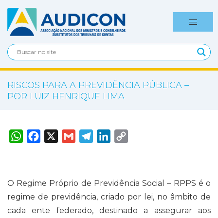
RISCOS PARA A PREVIDÊNCIA PÚBLICA –
POR LUIZ HENRIQUE LIMA
W
F
X
G
T
L
C
h
a
m
e
i
o
a
c
a
l
n
p
t
e
i
e
k
y
s
b
l
g
e
L
A
o
r
d
i
p
o
a
I
n
O Regime Próprio de Previdência Social – RPPS é o
p
k
m
n
k
regime de previdência, criado por lei, no âmbito de
cada ente federado, destinado a assegurar aos