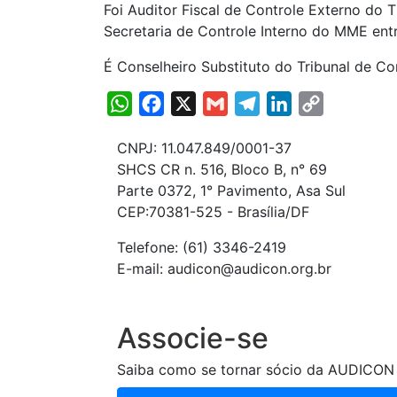
Foi Auditor Fiscal de Controle Externo do
Secretaria de Controle Interno do MME entr
É Conselheiro Substituto do Tribunal de C
WhatsApp
Facebook
X
Gmail
Telegram
LinkedIn
Copy
Link
CNPJ: 11.047.849/0001-37
SHCS CR n. 516, Bloco B, n° 69
Parte 0372, 1° Pavimento, Asa Sul
CEP:70381-525 - Brasília/DF
Telefone: (61) 3346-2419
E-mail: audicon@audicon.org.br
Associe-se
Saiba como se tornar sócio da AUDICON