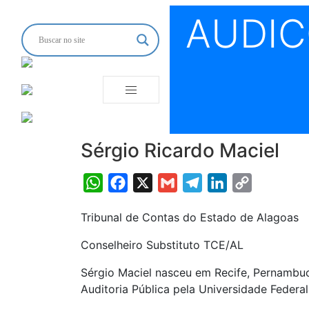
AUDI
Sérgio Ricardo Maciel
WhatsApp
Facebook
X
Gmail
Telegram
LinkedIn
Copy
Link
Tribunal de Contas do Estado de Alagoas
Conselheiro Substituto TCE/AL
Sérgio Maciel nasceu em Recife, Pernambuc
Auditoria Pública pela Universidade Federa