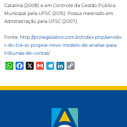
Catarina (2008) e em Controle da Gestão Pública
Municipal pela UFSC (2015). Possui mestrado em
Administração pela UFSC (2007).
Fonte:
http://prolegislativo.com.br/index.php/servido
r-do-tce-sc-propoe-novo-modelo-de-analise-para-
tribunais-de-contas/
W
F
X
G
T
L
C
h
a
m
e
i
o
a
c
a
l
n
p
t
e
i
e
k
y
s
b
l
g
e
L
A
o
r
d
i
p
o
a
I
n
p
k
m
n
k