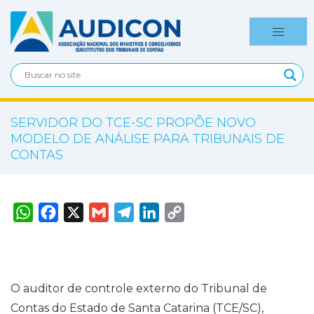
SERVIDOR DO TCE-SC PROPÕE NOVO
MODELO DE ANÁLISE PARA TRIBUNAIS DE
CONTAS
W
F
X
G
T
L
C
h
a
m
e
i
o
a
c
a
l
n
p
t
e
i
e
k
y
s
b
l
g
e
L
A
o
r
d
i
p
o
a
I
n
p
k
m
n
k
O auditor de controle externo do Tribunal de
Contas do Estado de Santa Catarina (TCE/SC),