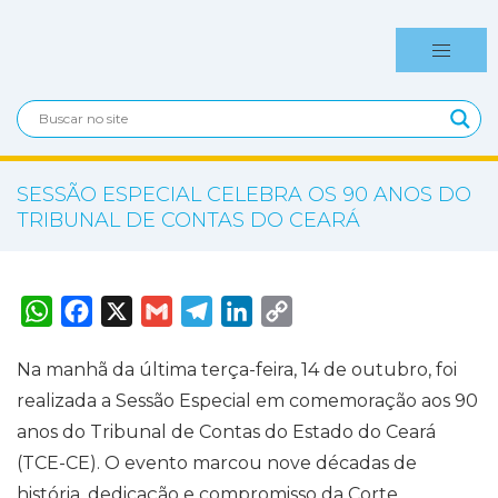
SESSÃO ESPECIAL CELEBRA OS 90 ANOS DO
TRIBUNAL DE CONTAS DO CEARÁ
W
F
X
G
T
L
C
h
a
m
e
i
o
a
c
a
l
n
p
t
e
i
e
k
y
Na manhã da última terça-feira, 14 de outubro, foi
s
b
l
g
e
L
A
o
r
d
i
realizada a Sessão Especial em comemoração aos 90
p
o
a
I
n
p
k
m
n
k
anos do Tribunal de Contas do Estado do Ceará
(TCE-CE). O evento marcou nove décadas de
história, dedicação e compromisso da Corte