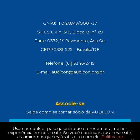
CNPJ: 11.047.849/0001-37
SHCS CR n. 516, Bloco B, n° 69
Parte 0372, 1° Pavimento, Asa Sul
CEP:70381-525 - Brasília/DF
Telefone: (61) 3346-2419
E-mail: audicon@audicon.org.br
Associe-se
Saiba como se tornar sócio da AUDICON
CLIQUE AQUI
Usamos cookies para garantir que oferecemos a melhor
experiência em nosso site. Se você continuar a usar este site,
assumiremos que está satisfeito com ele.
Política de