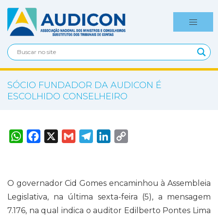
SÓCIO FUNDADOR DA AUDICON É
ESCOLHIDO CONSELHEIRO
W
F
X
G
T
L
C
h
a
m
e
i
o
a
c
a
l
n
p
t
e
i
e
k
y
s
b
l
g
e
L
A
o
r
d
i
p
o
a
I
n
O governador Cid Gomes encaminhou à Assembleia
p
k
m
n
k
Legislativa, na última sexta-feira (5), a mensagem
7.176, na qual indica o auditor Edilberto Pontes Lima