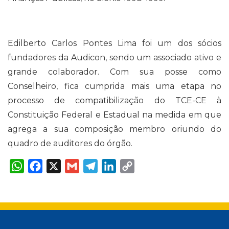
Edilberto Carlos Pontes Lima foi um dos sócios
fundadores da Audicon, sendo um associado ativo e
grande colaborador. Com sua posse como
Conselheiro, fica cumprida mais uma etapa no
processo de compatibilização do TCE-CE à
Constituição Federal e Estadual na medida em que
agrega a sua composição membro oriundo do
quadro de auditores do órgão.
W
F
X
G
T
L
C
h
a
m
e
i
o
a
c
a
l
n
p
t
e
i
e
k
y
s
b
l
g
e
L
A
o
r
d
i
p
o
a
I
n
p
k
m
n
k