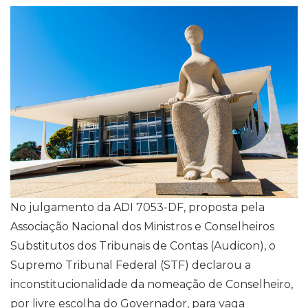
t
e
i
e
k
y
s
b
l
g
e
L
A
o
r
d
i
p
o
a
I
n
p
k
m
n
k
No julgamento da ADI 7053-DF, proposta pela
Associação Nacional dos Ministros e Conselheiros
Substitutos dos Tribunais de Contas (Audicon), o
Supremo Tribunal Federal (STF) declarou a
inconstitucionalidade da nomeação de Conselheiro,
por livre escolha do Governador, para vaga