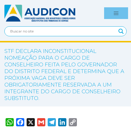
STF DECLARA INCONSTITUCIONAL
NOMEAÇÃO PARA O CARGO DE
CONSELHEIRO FEITA PELO GOVERNADOR
DO DISTRITO FEDERAL E DETERMINA QUE A
PRÓXIMA VAGA DEVE SER
OBRIGATORIAMENTE RESERVADA A UM
INTEGRANTE DO CARGO DE CONSELHEIRO
SUBSTITUTO.
W
F
X
G
T
L
C
h
a
m
e
i
o
a
c
a
l
n
p