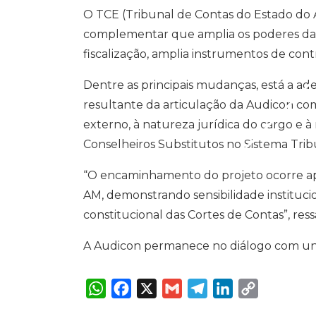
t
e
i
e
k
y
O TCE (Tribunal de Contas do Estado do 
s
b
l
g
e
L
A
o
r
d
i
complementar que amplia os poderes da in
p
o
a
I
n
p
k
m
n
k
fiscalização, amplia instrumentos de cont
Dentre as principais mudanças, está a a
resultante da articulação da Audicon co
externo, à natureza jurídica do cargo e à
Conselheiros Substitutos no Sistema Trib
“O encaminhamento do projeto ocorre após
AM, demonstrando sensibilidade instituci
constitucional das Cortes de Contas”, res
A Audicon permanece no diálogo com unida
W
F
X
G
T
L
C
h
a
m
e
i
o
a
c
a
l
n
p