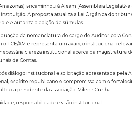
Amazonas) encaminhou à Aleam (Assembleia Legislativa 
stituição. A proposta atualiza a Lei Orgânica do tribu
role e autoriza a edição de súmulas.
dequação da nomenclatura do cargo de Auditor para Cons
m o TCE/AM e representa um avanço institucional releva
 necessária clareza institucional acerca da magistratura 
unais de Contas.
 diálogo institucional e solicitação apresentada pela 
onal, espírito republicano e compromisso com o fortale
saltou a presidente da associação, Milene Cunha.
de, responsabilidade e visão institucional.