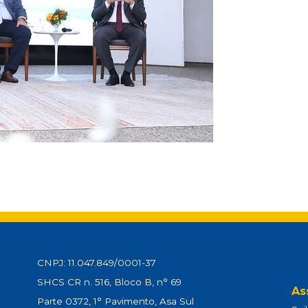
CNPJ: 11.047.849/0001-37
SHCS CR n. 516, Bloco B, n° 69
As
Parte 0372, 1° Pavimento, Asa Sul