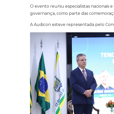
A
o
r
d
i
p
o
a
I
n
O evento reuniu especialistas nacionais e
p
k
m
n
k
governança, como parte das comemoraçõe
A Audicon esteve representada pelo Conse