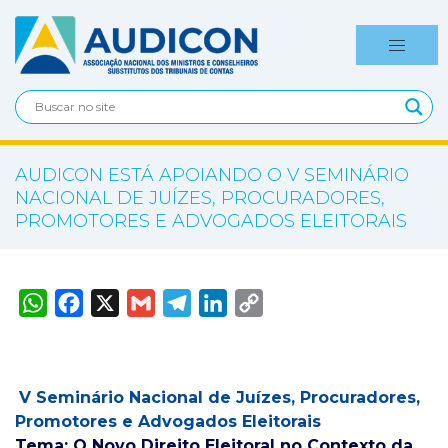
AUDICON ESTÁ APOIANDO O V SEMINÁRIO
NACIONAL DE JUÍZES, PROCURADORES,
PROMOTORES E ADVOGADOS ELEITORAIS
W
F
X
G
T
L
C
h
a
m
e
i
o
a
c
a
l
n
p
t
e
i
e
k
y
s
b
l
g
e
L
A
o
r
d
i
p
o
a
I
n
V Seminário Nacional de Juízes, Procuradores,
p
k
m
n
k
Promotores e Advogados Eleitorais
Tema: O Novo Direito Eleitoral no Contexto da