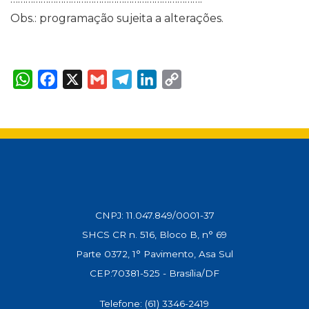
Obs.: programação sujeita a alterações.
W
F
X
G
T
L
C
h
a
m
e
i
o
a
c
a
l
n
p
t
e
i
e
k
y
s
b
l
g
e
L
A
o
r
d
i
p
o
a
I
n
p
k
m
n
k
CNPJ: 11.047.849/0001-37
SHCS CR n. 516, Bloco B, n° 69
Parte 0372, 1° Pavimento, Asa Sul
CEP:70381-525 - Brasília/DF
Telefone: (61) 3346-2419