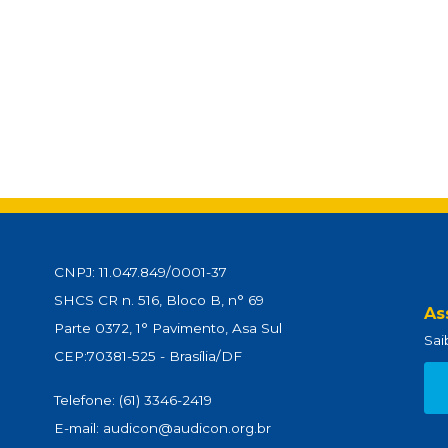
CNPJ: 11.047.849/0001-37
SHCS CR n. 516, Bloco B, n° 69
As
Parte 0372, 1° Pavimento, Asa Sul
Sai
CEP:70381-525 - Brasília/DF
Telefone: (61) 3346-2419
E-mail: audicon@audicon.org.br