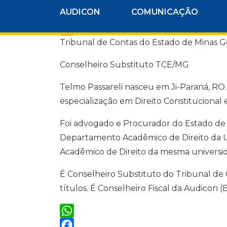
b
p
m
o
p
T
AUDICON
COMUNICAÇÃO
a
o
e
i
k
L
l
l
i
e
C
n
Tribunal de Contas do Estado de Minas Ge
g
o
k
r
p
e
a
y
Conselheiro Substituto TCE/MG
d
m
L
I
i
n
Telmo Passareli nasceu em Ji-Paraná, RO.
n
k
especialização em Direito Constitucional
Foi advogado e Procurador do Estado de M
Departamento Acadêmico de Direito da U
Acadêmico de Direito da mesma universida
É Conselheiro Substituto do Tribunal de
títulos. É Conselheiro Fiscal da Audicon (
W