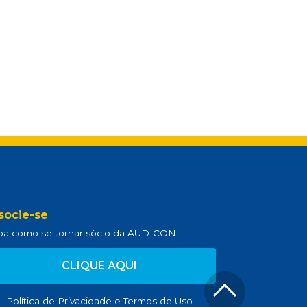
socie-se
ba como se tornar sócio da AUDICON
CLIQUE AQUI
Política de Privacidade
e
Termos de Uso