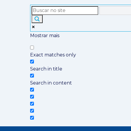
Mostrar mais
Exact matches only
RA PASSARELI
Search in title
Search in content