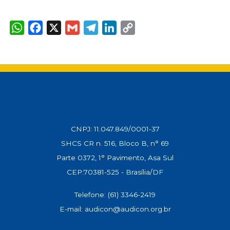
p
k
m
n
k
W
F
X
G
T
L
C
h
a
m
e
i
o
a
c
a
l
n
p
t
e
i
e
k
y
s
b
l
g
e
L
A
o
r
d
i
p
o
a
I
n
p
k
m
n
k
CNPJ: 11.047.849/0001-37
SHCS CR n. 516, Bloco B, n° 69
Parte 0372, 1° Pavimento, Asa Sul
CEP:70381-525 - Brasília/DF
Telefone: (61) 3346-2419
E-mail: audicon@audicon.org.br