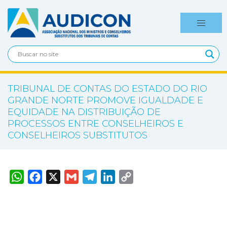
TRIBUNAL DE CONTAS DO ESTADO DO RIO
GRANDE NORTE PROMOVE IGUALDADE E
EQUIDADE NA DISTRIBUIÇÃO DE
PROCESSOS ENTRE CONSELHEIROS E
CONSELHEIROS SUBSTITUTOS
W
F
X
G
T
L
C
h
a
m
e
i
o
a
c
a
l
n
p
t
e
i
e
k
y
s
b
l
g
e
L
A
o
r
d
i
p
o
a
I
n