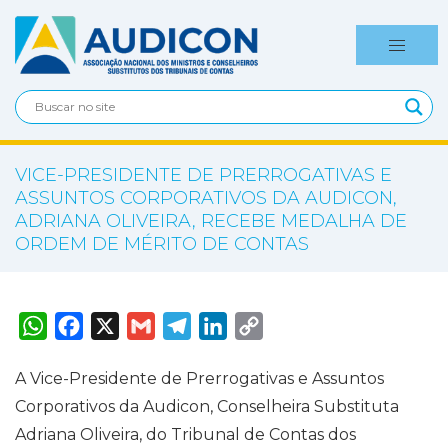
VICE-PRESIDENTE DE PRERROGATIVAS E
ASSUNTOS CORPORATIVOS DA AUDICON,
ADRIANA OLIVEIRA, RECEBE MEDALHA DE
ORDEM DE MÉRITO DE CONTAS
W
F
X
G
T
L
C
h
a
m
e
i
o
a
c
a
l
n
p
t
e
i
e
k
y
A Vice-Presidente de Prerrogativas e Assuntos
s
b
l
g
e
L
A
o
r
d
i
Corporativos da Audicon, Conselheira Substituta
p
o
a
I
n
p
k
m
n
k
Adriana Oliveira, do Tribunal de Contas dos