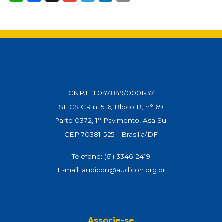
a
c
a
l
n
p
t
e
i
e
k
y
s
b
l
g
e
L
A
o
r
d
i
p
o
a
I
n
p
k
m
n
k
CNPJ: 11.047.849/0001-37
SHCS CR n. 516, Bloco B, n° 69
Parte 0372, 1° Pavimento, Asa Sul
CEP:70381-525 - Brasília/DF
Telefone: (61) 3346-2419
E-mail: audicon@audicon.org.br
Associe-se