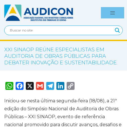
XXI SINAOP REÚNE ESPECIALISTAS EM
AUDITORIA DE OBRAS PÚBLICAS PARA
DEBATER INOVAÇÃO E SUSTENTABILIDADE
W
F
X
G
T
L
C
h
a
m
e
i
o
a
c
a
l
n
p
t
e
i
e
k
y
Iniciou-se nesta última segunda-feira (18/08), a 21ª
s
b
l
g
e
L
A
o
r
d
i
edição do Simpósio Nacional de Auditoria de Obras
p
o
a
I
n
p
k
m
n
k
Públicas – XXI SINAOP, evento de referência
nacional promovido para discutir avanços, desafios e