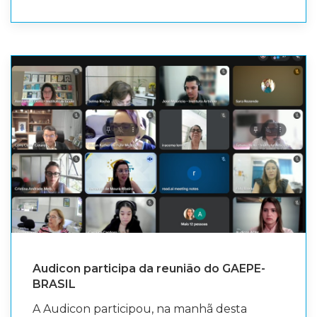
dos Ministros e Conselheiros Substitutos dos
de Contas do Ministério Público de Contas
Tribunais de Contas (Audicon) esteve
do Estado do Pará (MPC-PA), Stanley Botti
presente na cerimônia, representada por
Fernandes, para o próximo biênio. Durante a
sua Vice-Presidente de Prerrogativas e
cerimônia, ocorreu a entrega do colar
Assuntos Corporativos Adriana Oliveira. A
privativo do Procurador-Geral do MPC-PA a
participação reforça o compromisso da
Stanley Botti, símbolo institucional que
associação com o fortalecimento
representa a alternância na condução do
institucional dos Tribunais de Contas e com
Ministério Público de Contas e o
o reconhecimento de lideranças que
compromisso com a continuidade do
contribuíram para a consolidação do sistema
trabalho em defesa do controle externo e
de controle externo no Brasil.
da boa aplicação dos recursos públicos. A
solenidade reuniu membros do sistema de
controle externo, autoridades e convidados.
Audicon participa da reunião do GAEPE-
Estiveram presentes a Presidente da
BRASIL
Associação Nacional dos Ministros e
A Audicon participou, na manhã desta
Conselheiros Substitutos dos Tribunais de