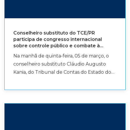
Conselheiro substituto do TCE/PR
participa de congresso internacional
sobre controle público e combate à
corrupção na Espanha
Na manhã de quinta-feira, 05 de março, o
conselheiro substituto Cláudio Augusto
Kania, do Tribunal de Contas do Estado do
Paraná (TCE/PR), participou do VII
Congresso Internacional de Controle
Público e Luta contra a Corrupção,
realizado na cidade de Granada, na Espanha.
O evento é promovido pelo Instituto Rui
Barbosa (IRB), pela Fundação Geral da
Universidade de Salamanca e pela Gestión y