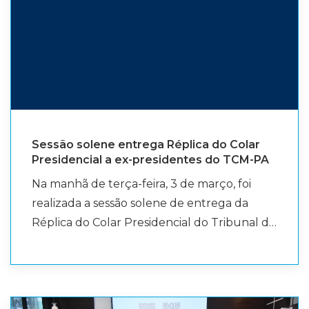
Organización de Estancias en Salamanca
(GOES), reunindo especialistas,
pesquisadores e autoridades de diversos
países para debater temas relacionados ao
controle público, à transparência e ao
enfrentamento da corrupção. Na ocasião, o
conselheiro substituto ministrou a palestra
Sessão solene entrega Réplica do Colar
“O controle externo do orçamento da
Presidencial a ex-presidentes do TCM-PA
seguridade social como tutela da dignidade
Na manhã de terça-feira, 3 de março, foi
humana”, na qual demonstrou como a
realizada a sessão solene de entrega da
dignidade da pessoa humana pode ser
Réplica do Colar Presidencial do Tribunal de
garantida e fortalecida pela atuação do
Contas dos Municípios do Estado do Pará,
controle externo, especialmente por meio
cerimônia que reuniu membros e
do incremento da accountability na gestão
autoridades em reconhecimento à trajetória
do orçamento público da seguridade social.
e à contribuição institucional de ex-
Durante sua exposição, Cláudio Augusto