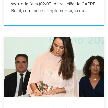
segunda-feira (02/03) da reunião do GAEPE-
Contas (Audicon), Milene Cunha; a Vice-
Brasil, com foco na implementação do
Presidente de Prerrogativas e Assuntos
Sistema Nacional de Educação (SNE) e seus
Corporativos, Adriana Oliveira; e o Diretor
desdobramentos nos territórios. O principal
Financeiro, Edvaldo Souza, que prestigiaram
ponto da pauta foi a implementação do
o evento e reafirmaram o compromisso
Sistema Nacional de Educação, com ênfase
institucional com o fortalecimento do
nos procedimentos necessários para a
Ministério Público de Contas e dos Tribunais
estruturação das Comissões
de Contas em todo o país. A posse marca o
Intergovernamentais Bipartites de
início de um novo ciclo de gestão no MPC-
Educação (CIBEs). Além disso, foi ressaltada
PA, com a missão de dar continuidade às
a importância da colaboração
ações voltadas ao aprimoramento do
interinstitucional para fortalecer a
controle e à promoção da transparência e
governança e contribuir para a melhoria dos
da eficiência na administração pública.
resultados educacionais em todo o país. A
Audicon seguirá acompanhando as
discussões e contribuindo tecnicamente